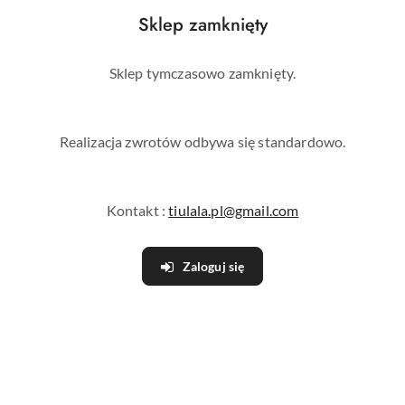
gorsetem khaki z delikatnym
romantycznym kroju
Sklep zamknięty
rozcięciem
399.00
249.00
Cena:
Cena:
Sklep tymczasowo zamknięty.
Realizacja zwrotów odbywa się standardowo.
Kontakt :
tiulala.pl@gmail.com
Zaloguj się
Ophra pomarańczowa długa
Ophra błękitna długa
sukienka z plisowaną górą
sukienka z plisowaną górą
249.00
249.00
Cena:
Cena: