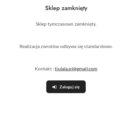
delikatnym rocięciem plus
sukienka o zwiewnym kroju
Sklep zamknięty
size
299.00
249.00
Cena:
Cena:
Sklep tymczasowo zamknięty.
Realizacja zwrotów odbywa się standardowo.
Kontakt :
tiulala.pl@gmail.com
Zaloguj się
Lilie różowa sukienka z
Channel brązowa sukienka
efektem tafli
midi ołówkowa
239.00
169.00
Cena:
Cena: