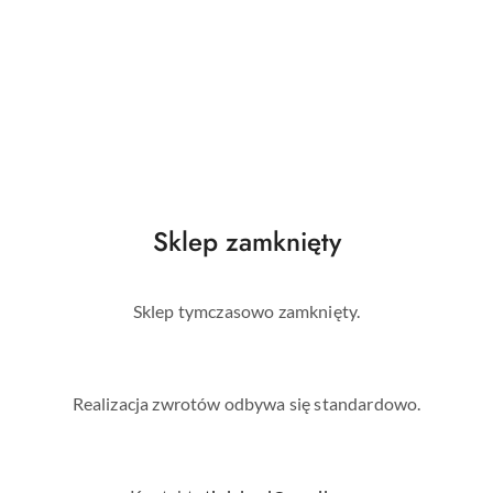
likonowym paskiem - nie opadają.
h.
Sklep zamknięty
borem rozmiaru?
Sklep tymczasowo zamknięty.
rdowe
Realizacja zwrotów odbywa się standardowo.