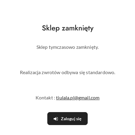
ndardowe
Sklep zamknięty
mka)
Sklep tymczasowo zamknięty.
Realizacja zwrotów odbywa się standardowo.
Kontakt :
tiulala.pl@gmail.com
ka)
Zaloguj się